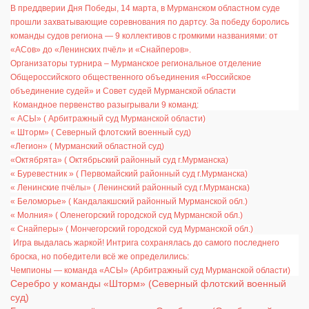
В преддверии Дня Победы, 14 марта, в Мурманском областном суде
прошли захватывающие соревнования по дартсу. За победу боролись
команды судов региона — 9 коллективов с громкими названиями: от
«АСов» до «Ленинских пчёл» и «Снайперов».
Организаторы турнира – Мурманское региональное отделение
Общероссийского общественного объединения «Российское
объединение судей» и Совет судей Мурманской области
Командное первенство разыгрывали 9 команд:
« АСЫ» ( Арбитражный суд Мурманской области)
« Шторм» ( Северный флотский военный суд)
«Легион» ( Мурманский областной суд)
«Октябрята» ( Октябрьский районный суд г.Мурманска)
« Буревестник » ( Первомайский районный суд г.Мурманска)
« Ленинские пчёлы» ( Ленинский районный суд г.Мурманска)
« Беломорье» ( Кандалакшский районный Мурманской обл.)
« Молния» ( Оленегорский городской суд Мурманской обл.)
« Снайперы» ( Мончегорский городской суд Мурманской обл.)
Игра выдалась жаркой! Интрига сохранялась до самого последнего
броска, но победители всё же определились:
Чемпионы — команда «АСЫ» (Арбитражный суд Мурманской области)
Серебро у команды «Шторм» (Северный флотский военный
суд)