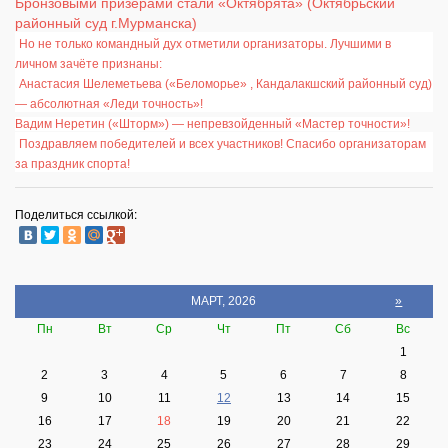
Бронзовыми призёрами стали «Октябрята» (Октябрьский
районный суд г.Мурманска)
Но не только командный дух отметили организаторы. Лучшими в
личном зачёте признаны:
Анастасия Шелеметьева («Беломорье» , Кандалакшский районный суд)
— абсолютная «Леди точность»!
Вадим Неретин («Шторм») — непревзойденный «Мастер точности»!
Поздравляем победителей и всех участников! Спасибо организаторам
за праздник спорта!
Поделиться ссылкой:
МАРТ, 2026
»
Пн
Вт
Ср
Чт
Пт
Сб
Вс
1
2
3
4
5
6
7
8
9
10
11
12
13
14
15
16
17
18
19
20
21
22
23
24
25
26
27
28
29